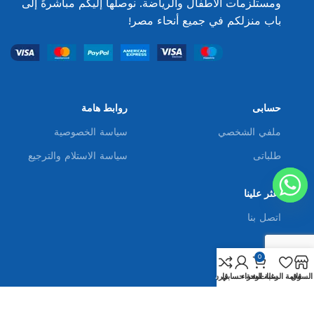
ومستلزمات الأطفال والرياضة. نوصلها إليكم مباشرةً إلى
باب منزلكم في جميع أنحاء مصر!
حسابى
روابط هامة
ملفي الشخصي
سياسة الخصوصية
طلباتى
سياسة الاستلام والترجيع
اعثر علينا
اتصل بنا
0
تابع جملة سنتر
السوق
قائمة الرغبات
سلة الشراء
لوحة حسابي
قارن