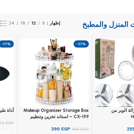
 المنزل والمطبخ
إظهار
9
12
18
24
-17%
-17%
ز إزالة الوبر من
Makeup Organizer Storage Box
أداة طب
CX-199 – استاند تخزين وتنظيم
المكياج
EGP
155
390
EGP
25
468
EGP
إضافة 