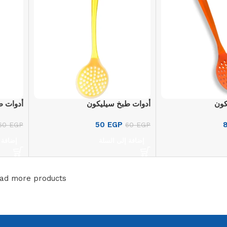
كون
أدوات طبخ سيليكون
أدوات ط
50
EGP
60
EGP
60
EGP
إضافة إلى السلة
إضافة 
ad more products