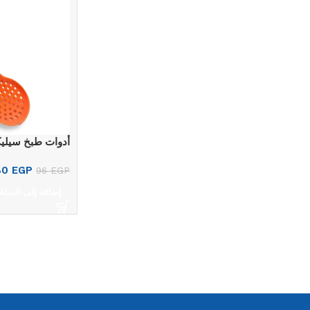
أدوات طبخ سيلي
80
EGP
96
EGP
إضافة إلى السلة