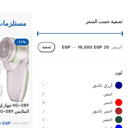
تصفية حسب السعر
مستلزمات
-17%
السعر:
20 EGP
19,000 EGP
—
تصفية
لون
أزرق غامق
1
ابيض
8
احمر
14
HG-089 جها
احمر غامق
الملابس HG-089
2
اخضر
9
5
EGP
306
EGP