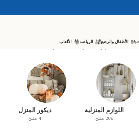
ت
الأطفال والرضع
الرياضة
الألعاب
عرض 1–12 من أصل 207 نتائج
اللوازم المنزلية
ديكور المنزل
208 منتج
4 منتج