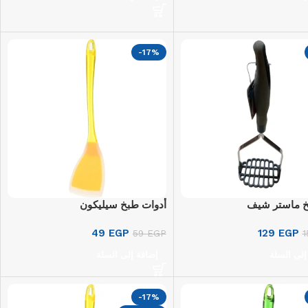
-17%
خ ماستر شيف
أدوات طبخ سيليكون
49
EGP
129
EGP
59
EGP
إلى السلة
إضافة إلى السلة
-17%