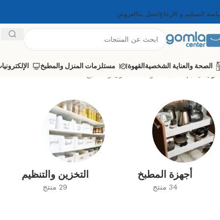
اسة التسليم و الارجاع
اتصل بنا
العروض
الصحة والعناية الشخصية
القهوة
مستلزمات المنزل والمطبخ
الإلكترونيا
الرئيسية
Shop
مستلزمات المنزل والمطبخ
أجهزة المطبخ
التخزين والتنظيم
34 منتج
29 منتج