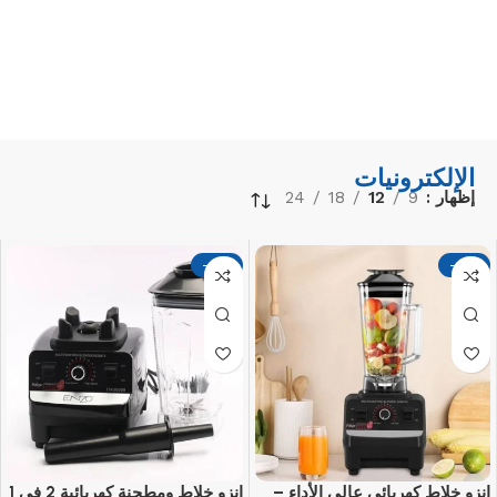
الإلكترونيات
إظهار
9
12
18
24
-17%
-17%
إنزو خلاط كهربائي عالي الأداء –
إنزو خلاط ومطحنة كهربائية 2 في 1