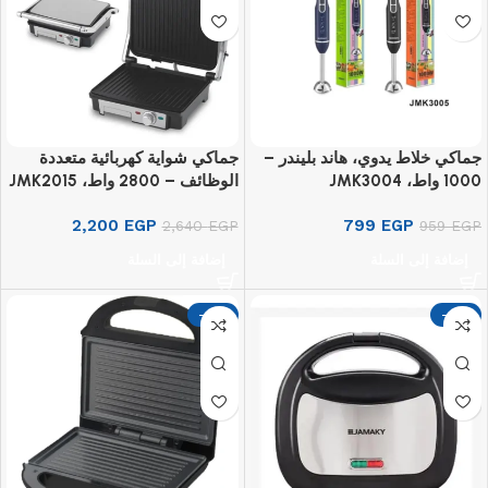
جماكي خلاط يدوي، هاند بليندر –
جماكي شواية كهربائية متعددة
1000 واط، JMK3004
الوظائف – 2800 واط، JMK2015
2,200
EGP
799
EGP
2,640
EGP
959
EGP
إضافة إلى السلة
إضافة إلى السلة
-17%
-17%