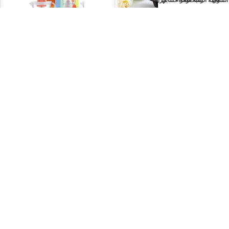
السوق
قائمة الرغبات
سلة الشراء
لوحة حسابي
قارن
جماكي صانعة الوافل – 1500
جماكي عصّارة برتقال كهربائية –
واط، JMK2007a
500 مل، 50 واط، JMK4001
630
EGP
888
EGP
756
EGP
1,066
EGP
COLOR
إضافة إلى السلة
تحديد أحد الخيارات
-17%
-17%