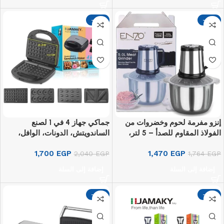
-17%
-17%
إنزو مفرمة لحوم وخضروات من
جماكي جهاز 4 في 1 لصنع
الفولاذ المقاوم للصدأ – 5 لتر،
الساندويتش، الدونات، الوافل،
1200 واط، ITA20012
والمكسرات – 1500 واط،
1,700
EGP
1,470
EGP
2,040
JMK2012
EGP
1,764
EGP
إضافة إلى السلة
إضافة إلى السلة
-17%
-17%