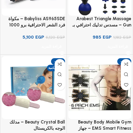
Arabest Triangle Massage
Babyliss AS965SDE – مكواة
Gun – مسدس تدليك احترافي بـ
فرد الشعر الاحترافية برو 1000
12 رأسًا و6 مستويات
5,100
EGP
985
EGP
6,120
EGP
1,182
EGP
قراءة المزيد
قراءة المزيد
-17%
-17%
نفذت الكمية
Beauty Body Mobile Gym
Beauty Crystal Ball – مدلك
EMS Smart Fitness – جهاز
الوجه بالكريستال