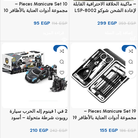
– ماكينة الحلاقة الاحترافية القابلة
10 Pieces Manicure Set –
لإعادة الشحن شوكو LSP-8002
مجموعة أدوات العناية بالأظافر 10
قطع
95
EGP
299
EGP
114
EGP
359
EGP
إضافة إلى السلة
قراءة المزيد
-13%
-17%
19 Pieces Manicure Set –
2 في 1 فينوم إله الحرب سيارة
مجموعة أدوات العناية بالأظافر 19
روبوت شرطة متحولة – أسود
قطعة
210
EGP
155
EGP
242
EGP
186
EGP