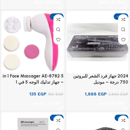
إضافة إلى السلة
إضافة إلى السلة
-17%
-29%
2024 جهاز فرد الشعر للبروتين
5 in 1 Face Massager AE-8782
750 درجة – موديل
– جهاز تدليك الوجه 5 في 1
135
EGP
1,888
EGP
162
EGP
2,643
EGP
إضافة إلى السلة
إضافة إلى السلة
-17%
-17%