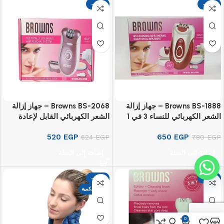
-17%
-17%
Browns BS-1888 – جهاز إزالة
Browns BS-2068 – جهاز إزالة
الشعر الكهربائي للنساء 3 في 1
الشعر الكهربائي القابل لإعادة
الشحن 2 في 1
520
EGP
650
EGP
624
EGP
780
EGP
إضافة إلى السلة
إضافة إلى السلة
-17%
-17%
نفذت الكمية
0