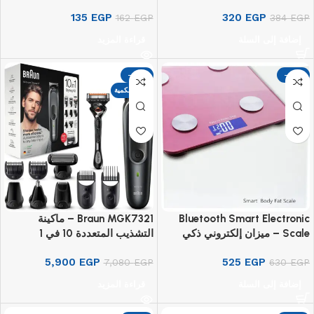
EMS لتمارين الجسم الذكي
135
EGP
320
EGP
162
EGP
384
EGP
إضافة إلى السلة
قراءة المزيد
-17%
-17%
نفذت الكمية
Bluetooth Smart Electronic
Braun MGK7321 – ماكينة
Scale – ميزان إلكتروني ذكي
التشذيب المتعددة 10 في 1
لقياس نسبة الدهون، متصل
5,900
EGP
525
EGP
EGP
630
بتطبيق الهاتف
EGP
7,080
إضافة إلى السلة
قراءة المزيد