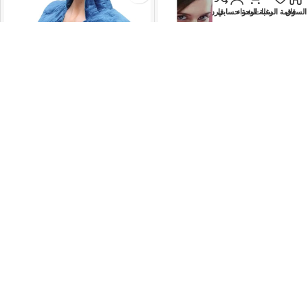
السوق
قائمة الرغبات
سلة الشراء
لوحة حسابي
قارن
Browns BS-2199 – جهاز إزالة
Calming Comfort Weighted
الشعر الكهربائي 5 في 1
Hot Neck Shoulder Wrap –
وسادة تدفئة علاجية للأكتاف
350
EGP
750
EGP
EGP
900
EGP
420
والرقبة بتقنية الضغط العميق
والعلاج العشبي
إضافة إلى السلة
قراءة المزيد
-17%
-17%
نفذت الكمية