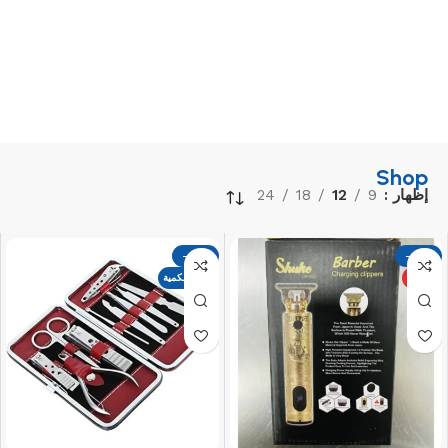
Shop
إظهار
9
12
18
24
-17%
-17%
مميز
نفذت الكمية