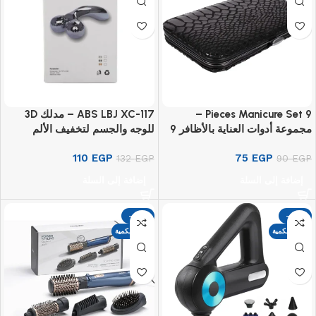
9 Pieces Manicure Set –
ABS LBJ XC-117 – مدلك 3D
مجموعة أدوات العناية بالأظافر 9
للوجه والجسم لتخفيف الألم
قطع
110
EGP
75
EGP
132
EGP
90
EGP
إضافة إلى السلة
إضافة إلى السلة
-17%
-17%
نفذت الكمية
نفذت الكمية