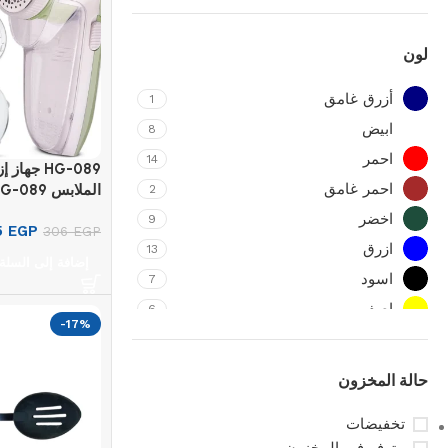
لون
أزرق غامق
1
ابيض
8
احمر
14
HG-089 جها
احمر غامق
الملابس HG-089
2
اخضر
9
5
EGP
306
EGP
ازرق
13
إضافة إلى السلة
اسود
7
اصفر
6
-17%
برتقالى
4
بنفسجى
10
حالة المخزون
بنى
8
تخفيضات
بيج
5