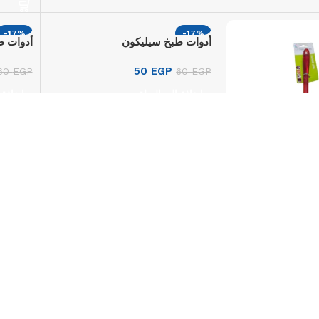
-17%
-17%
أدوات طبخ سيليكون
أدوات ط
50
EGP
60
EGP
60
EGP
إضافة إلى السلة
إضافة 
كون
-17%
-17%
DSL-8
إسفنجة كربون – هابي هوليداي LPZ-
إكسسوار
44
ستيل – shionics