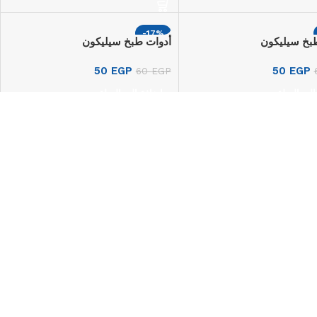
-17%
بخ سيليكون
أدوات طبخ سيليكون
50
EGP
50
EGP
60
EGP
إلى السلة
إضافة إلى السلة
-17%
ات الحمام من الستانلس
إكسسوارات حفلات ماستر شيف – 8
To
قطع، P.6321.66