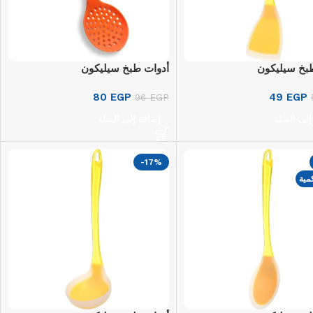
بخ سيليكون
أدوات طبخ سيليكون
80
EGP
49
EGP
96
EGP
إلى السلة
إضافة إلى السلة
-17%
مية