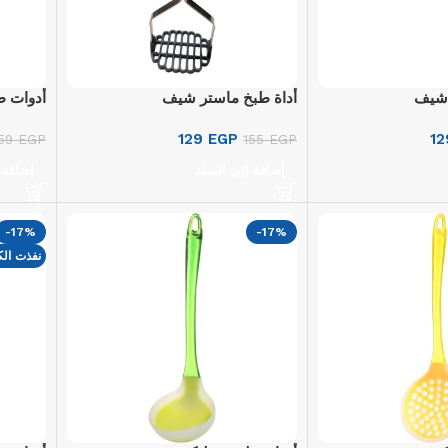
 شيف
أداة طبخ ماستر شيف
أدوات ط
129
EGP
1
59
EGP
155
EGP
إضافة إلى السلة
إضافة 
-17%
-17%
نفذت الك