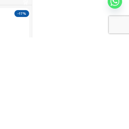
-17%
أدوات طبخ سيلي
50
EGP
60
EGP
إضافة إلى السلة
-17%
أدوات مطبخ ديسلون 81