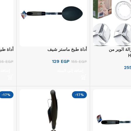
ز إزالة الوبر من
أداة طبخ ماستر شيف
أداة طب
129
EGP
155
EGP
155
EGP
25
إضافة إلى السلة
إضافة 
-17%
-17%