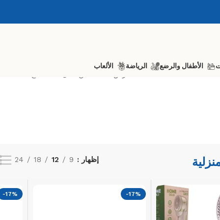
ت
الأطفال والرضع
الرياضة
الألعاب
عرض 13–24 من أصل 206 نتائج
منزلية
إظهار
9
12
18
24
-17%
-17%