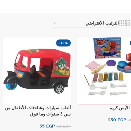
-13%
 الآيس كريم
ألعاب سيارات وشاحنات للأطفال من
سن 3 سنوات وما فوق
250
EGP
2
55
EGP
63
EGP
إلى السلة