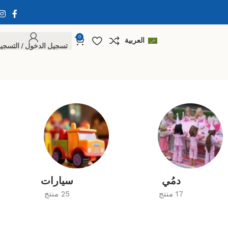
0
العربية
تسجيل الدخول / التسجي
دمُي
سيارات
17 منتج
25 منتج