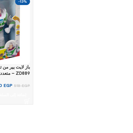
-13%
ZD889 – متعدد الألوان
50
EGP
518
EGP
إضافة إلى السلة