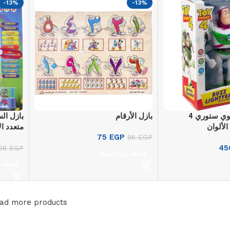
-13%
-13%
باز لايت يير من توي ستوري 4
بازل الأرقام
بازل ال
متعدد ال
75
EGP
86
EGP
4
98
EGP
إضافة إلى السلة
إضافة 
ad more products