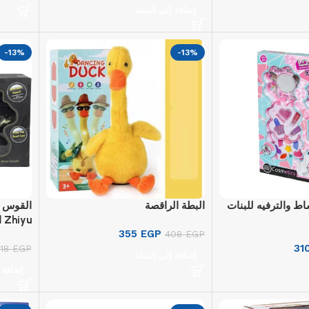
إضافة إلى السلة
-13%
-13%
ط والترفيه للبنات
البطة الراقصة
القوس و
355
EGP
EGP
408
متعدد ال
31
518
EGP
إضافة إلى السلة
إضافة 