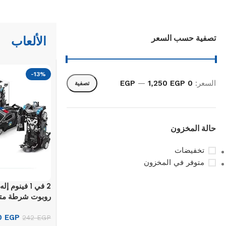
تصفية حسب السعر
الألعاب
-13%
السعر:
0 EGP
1,250 EGP
—
تصفية
حالة المخزون
تخفيضات
متوفر في المخزون
2 في 1 فينوم
روبوت شرطة متح
Upholstered chair
Discount 10%
0
EGP
242
EGP