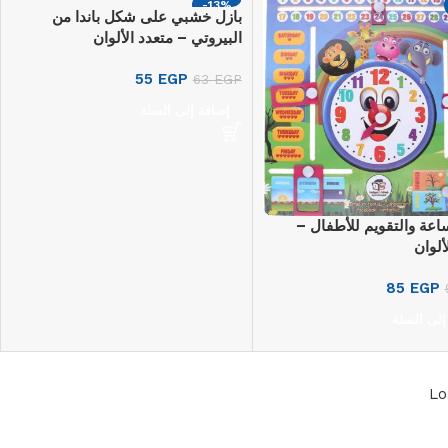
-13%
بازل خشبي على شكل باندا من
البيروتي – متعدد الألوان
55
EGP
63
EGP
إضافة إلى السلة
ساعة والتقويم للأطفال –
ألوان
85
EGP
إلى السلة
Lo