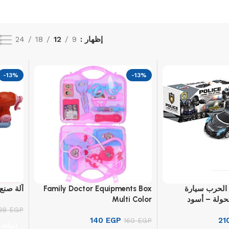
إظهار
9
12
18
24
-13%
-13%
 إله الحرب سيارة
Family Doctor Equipments Box
آلة صنع
ولة – أسود
Multi Color
88
EGP
140
EGP
21
160
EGP
إضافة 