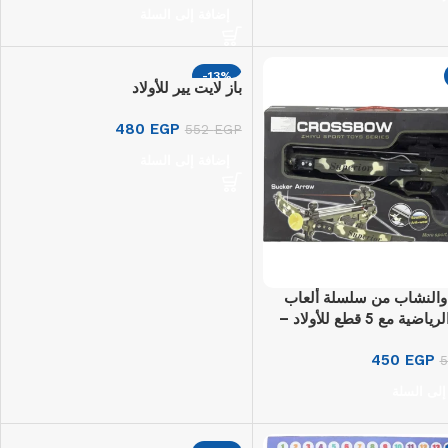
إضافة إلى السلة
-13%
باز لايت يير للأولاد
480
EGP
552
EGP
إضافة إلى السلة
النشاب من سلسلة ألعاب
Zhiyu الرياضية مع 5 قطع للأولاد –
ألوان
450
EGP
إلى السلة