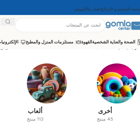
اسة التسليم و الارجاع
اتصل بنا
العروض
الصحة والعناية الشخصية
القهوة
مستلزمات المنزل والمطبخ
الإلكترونيا
الرئيسية
Shop
الألعاب
عرض 1–12 من أصل 351 نتي
أخرى
ألعاب
45 منتج
113 منتج