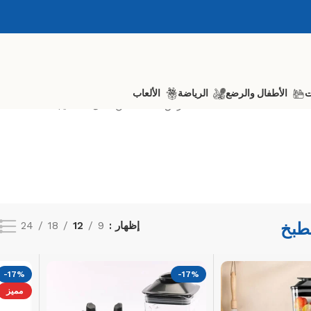
ت
الأطفال والرضع
الرياضة
الألعاب
عرض 13–24 من أصل 34 نتيجة
طبخ
إظهار
9
12
18
24
-17%
-17%
مميز