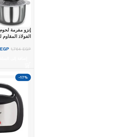
Upholstered chair
Discount 10%
إنزو مفرمة لحو
Shop Now
واط، ITA20012
EGP
1,764
EGP
إضافة إلى السلة
-17%