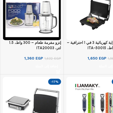
إنزو شواية كهربائية 3 في 1 احترافية –
إنزو مفرمة طعام – 300 واط، 1.5
لتر، ITA20003
1,360
EGP
1,650
EGP
1,632
EGP
1,
إلى السلة
إضافة إلى السلة
-17%