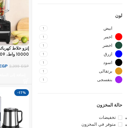
لون
ابيض
1
احمر
1
اخضر
1
إنزو خلاط كهربائ
ازرق
10000 واط، ITA30009
1
اسود
1
EGP
2,399
EGP
برتقالى
1
إضافة إلى السلة
بنفسجى
1
-17%
حالة المخزون
تخفيضات
متوفر في المخزون