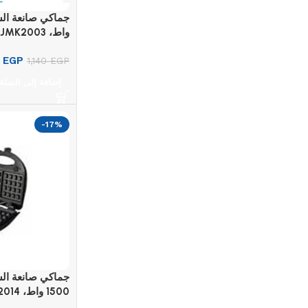
واط، JMK2003
0
EGP
1,140
EGP
إضافة إلى السلة
-17%
1500 واط، JMK2014