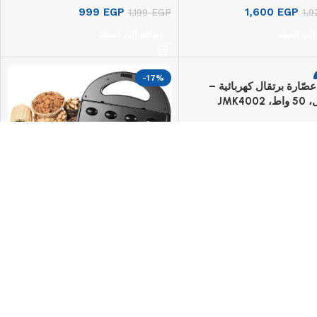
999
EGP
1,600
EGP
1,199
EGP
1,
إلى السلة
إضافة إلى السلة
-17%
صّارة برتقال كهربائية –
630
EGP
7
إلى السلة
جماكي ماكينة ساندويتش المكسرات
– 1000 واط، JMK2009
740
EGP
888
EGP
إضافة إلى السلة