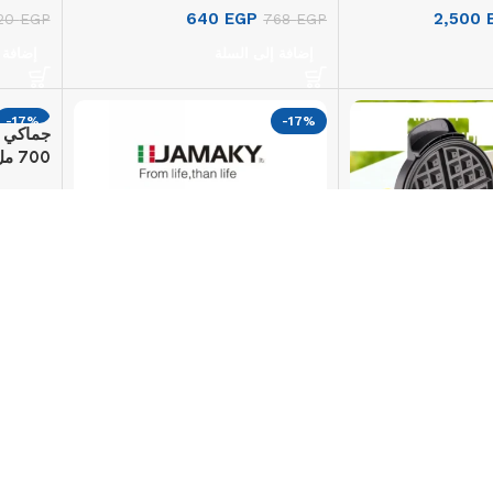
640
EGP
2,500
920
EGP
768
EGP
إضافة إلى السلة
إضافة 
-17%
-17%
جماكي ع
700 مل، 50 واط، JMK4002
56
EGP
إضافة 
جماكي صانعة الوافل – 1500 واط،
جماكي عصّارة برتقال كهربائية –
500 مل، 50 واط، JMK4001
630
EGP
888
756
EGP
COLOR