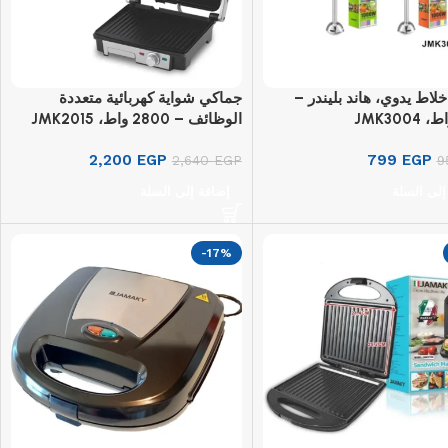
لاط يدوي، هاند بليندر –
جماكي شواية كهربائية متعددة
الوظائف – 2800 واط، JMK2015
2,200
EGP
799
EGP
2,640
EGP
9
إلى السلة
إضافة إلى السلة
-17%