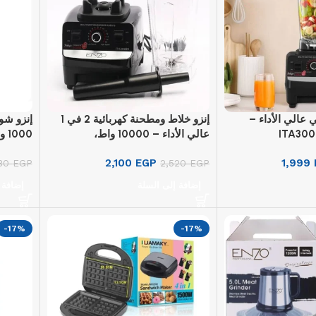
ي عالي الأداء –
إنزو خلاط ومطحنة كهربائية 2 في 1
عالي الأداء – 10000 واط،
1000 واط، ITA-50015
ITA30009A
2,100
EGP
1,999
980
EGP
2,520
EGP
إضافة إلى السلة
إضافة 
-17%
-17%