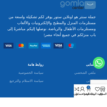
جملة سنتر هو اونلاين ستور يوفر لكم تشكيلة واسعة من
مستلزمات المنزل والمطبخ والإلكترونيات والألعاب
ومستلزمات الأطفال والرياضة. نوصلها إليكم مباشرةً إلى
باب منزلكم في جميع أنحاء مصر!
حسابى
روابط هامة
ملفي الشخصي
سياسة الخصوصية
طلباتى
سياسة الاستلام والترجيع
0
اعثر علينا
السوق
قائمة الرغبات
سلة الشراء
لوحة حسابي
قارن
اتصل بنا