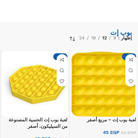
بوب إت
إظهار
9
12
18
24
-13%
-13%
لعبة بوب إت – مربع أصفر
لعبة بوب إت الحسية المصنوعة
من السيليكون، أصفر
45
EGP
52
EGP