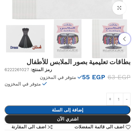
Click to enlarge
بطاقات تعليمية بصور الملابس للأطفال
رمز المنتج:
6222261027
55
EGP
63
EGP
متوفر في المخزون
متوفر في المخزون
إضافة إلى السلة
اشتري الآن
اضف الى قائمة المفضلات
اضف الى المقارنة