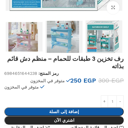
Click to enlarge
رف تخزين 3 طبقات للحمام – منظم دش قائم
بذاته
رمز المنتج:
6984651644238
250
EGP
300
EGP
متوفر في المخزون
متوفر في المخزون
إضافة إلى السلة
اشتري الآن
اضف الى قائمة المفضلات
اضف الى المقارنة