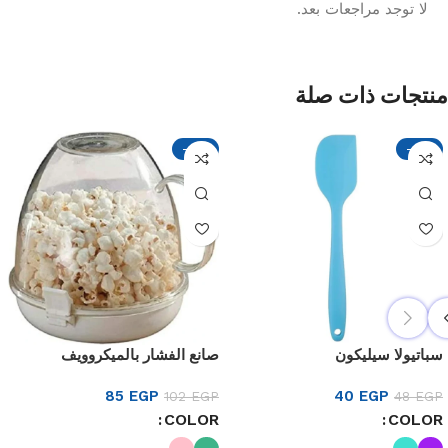
لا توجد مراجعات بعد.
منتجات ذات صلة
-17%
-17%
سباتيولا سيليكون
صانع الفشار بالميكروويف
85
EGP
40
EGP
102
EGP
48
EGP
COLOR
COLOR