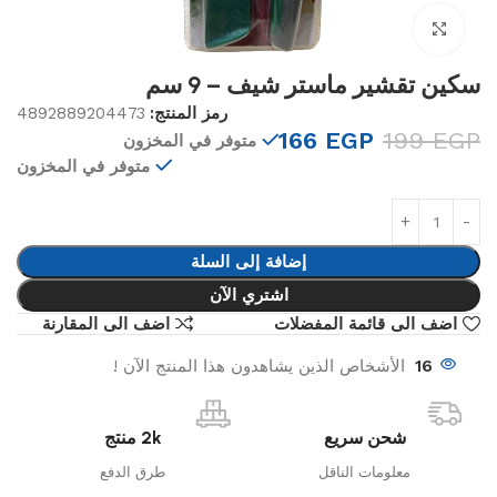
Click to enlarge
سكين تقشير ماستر شيف – 9 سم
رمز المنتج:
4892889204473
166
EGP
199
EGP
متوفر في المخزون
متوفر في المخزون
إضافة إلى السلة
اشتري الآن
اضف الى قائمة المفضلات
اضف الى المقارنة
16
الأشخاص الذين يشاهدون هذا المنتج الآن !
شحن سريع
2k منتج
معلومات الناقل
طرق الدفع