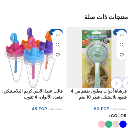
منتجات ذات صلة
-17%
-17%
فرشاة أدوات مطبخ، طقم من 4
قالب عصا الآيس كريم البلاستيكي،
قطع، بلاستيك، قطر 10 سم
متعدد الألوان، 4 ثقوب
45
EGP
90
EGP
54
EGP
108
EGP
COLOR
إضافة إلى السلة